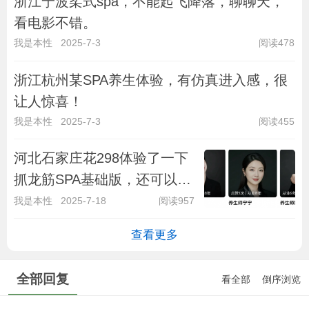
浙江宁波柔式spa，不能起飞降落，聊聊天，
看电影不错。
我是本性
2025-7-3
阅读478
浙江杭州某SPA养生体验，有仿真进入感，很
让人惊喜！
我是本性
2025-7-3
阅读455
河北石家庄花298体验了一下
抓龙筋SPA基础版，还可以，
下次体验高级版！
我是本性
2025-7-18
阅读957
查看更多
全部回复
看全部
倒序浏览