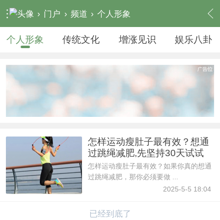
›
门户
›
频道
›
个人形象
个人形象
传统文化
增涨见识‌
娱乐八卦
怎样运动瘦肚子最有效？想通
过跳绳减肥,先坚持30天试试
怎样运动瘦肚子最有效？如果你真的想通
过跳绳减肥，那你必须要做 ...
2025-5-5 18:04
已经到底了