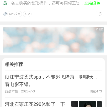
员
，省去购买的繁琐操作，还可每周领工资，
全站绿色
通行
。
SPA按摩
SPA
相关推荐
浙江宁波柔式spa，不能起飞降落，聊聊天，
看电影不错。
我是本性
2025-7-3
阅读473
河北石家庄花298体验了一下