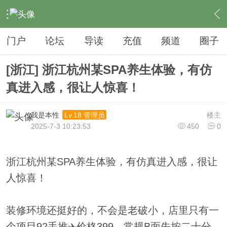
›
夜生活
›
SPA
›
内容
门户
论坛
导读
充值
频道
圈子
[浙江] 浙江杭州某SPA养生体验，有仿
真进入感，很让人惊喜！
我是本性
楼主
Lv.18 管理员
2025-7-3 10:23:53
450
0
浙江杭州某SPA养生体验，有仿真进入感，很让
人惊喜！
装修环境还挺好的，不会是老破小，店里只有一
个项目92手推✈️价格399，常规B面先按二十分