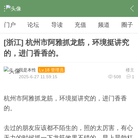
›
夜生活
›
SPA
›
内容
门户
论坛
导读
充值
频道
圈子
[浙江] 杭州市阿雅抓龙筋，环境挺讲究
的，进门香香的。
我是本性
楼主
Lv.18 管理员
2025-6-27 11:59:15
508
1
杭州市阿雅抓龙筋，环境挺讲究的，进门香香
的。
去过的朋友应该都不陌生的，照的太厉害，有心
无力的时候抓一下龙筋效果不错的，早上晨勃杠