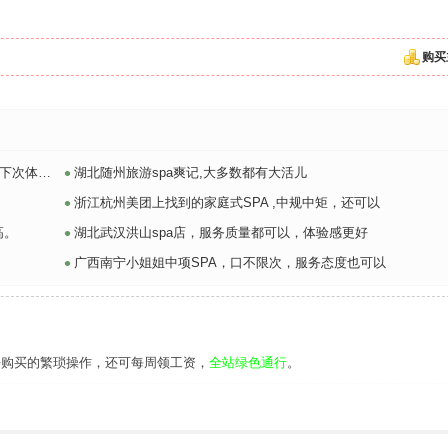
购买
•
高级版！
湖北随州旅游spa爽记,大多数都有大活儿
•
浙江杭州美团上找到的家庭式SPA ,中规中矩，还可以
•
高。
湖北武汉洪山spa店，服务质量都可以，体验感更好
•
广西南宁小姐姐中项SPA，口不限次，服务态度也可以
去购买的繁琐操作，还可每周领工资，
全站绿色通行
。