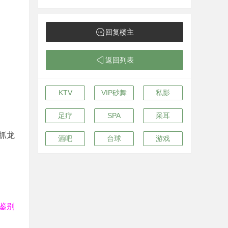
回复楼主
返回列表
KTV
VIP砂舞
私影
足疗
SPA
采耳
抓龙
酒吧
台球
游戏
鉴别