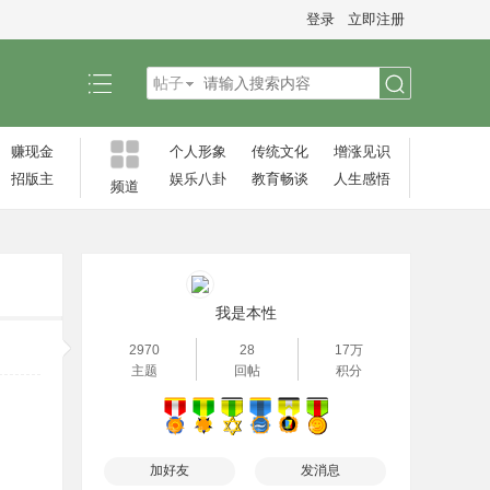
登录
立即注册
帖子
搜
赚现金
个人形象
传统文化
增涨见识‌
招版主
娱乐八卦
教育畅谈
人生感悟
频道
索
我是本性
2970
28
17万
主题
回帖
积分
加好友
发消息