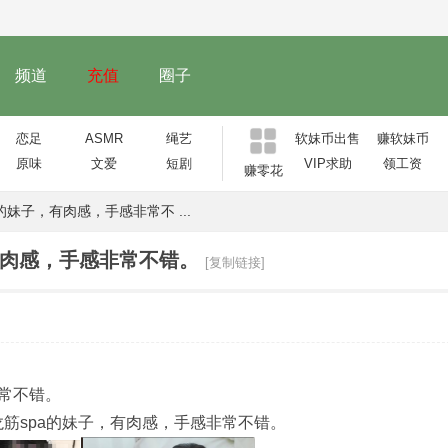
频道
充值
圈子
恋足
ASMR
绳艺
软妹币出售
赚软妹币
原味
文爱
短剧
VIP求助
领工资
赚零花
妹子，有肉感，手感非常不 ...
有肉感，手感非常不错。
[复制链接]
常不错。
筋spa的妹子，有肉感，手感非常不错。