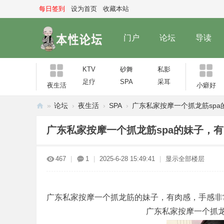
每日签到
设为首页
收藏本站
门户
论坛
导读
KTV
砂舞
私影
足疗
SPA
采耳
夜生活
小癖好
»
论坛
›
夜生活
›
SPA
›
广东私家按摩一个抓龙筋spa的
本
广东私家按摩一个抓龙筋spa的妹子，
性
论
467
|
1
|
2025-6-28 15:49:41
|
显示全部楼层
坛
广东私家按摩一个抓龙筋的妹子，有肉感，手感非
广东私家按摩一个抓龙