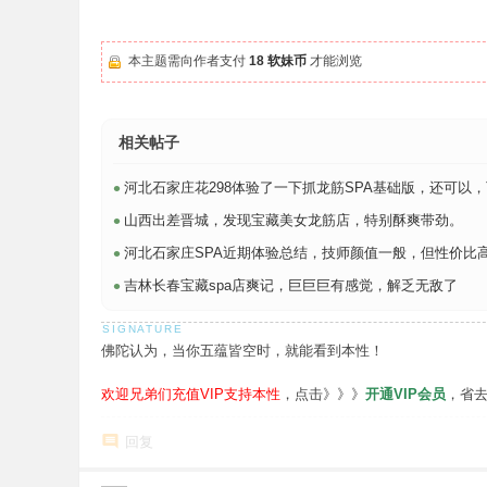
本主题需向作者支付
18 软妹币
才能浏览
相关帖子
•
河北石家庄花298体验了一下抓龙筋SPA基础版，还可以，下次体验
•
山西出差晋城，发现宝藏美女龙筋店，特别酥爽带劲。
•
河北石家庄SPA近期体验总结，技师颜值一般，但性价比
•
吉林长春宝藏spa店爽记，巨巨巨有感觉，解乏无敌了
佛陀认为，当你五蕴皆空时，就能看到本性！
欢迎兄弟们充值VIP支持本性
，点击》》》
开通VIP会员
，省
回复