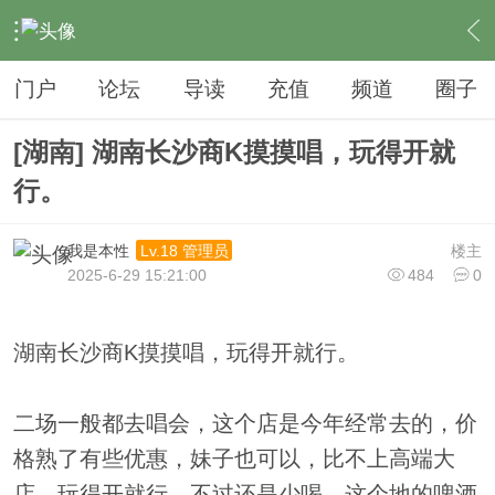
›
夜生活
›
KTV
›
内容
门户
论坛
导读
充值
频道
圈子
[湖南] 湖南长沙商K摸摸唱，玩得开就
行。
我是本性
楼主
Lv.18 管理员
2025-6-29 15:21:00
484
0
湖南长沙商K摸摸唱，玩得开就行。
二场一般都去唱会，这个店是今年经常去的，价
格熟了有些优惠，妹子也可以，比不上高端大
店，玩得开就行，不过还是少喝，这个地的啤酒