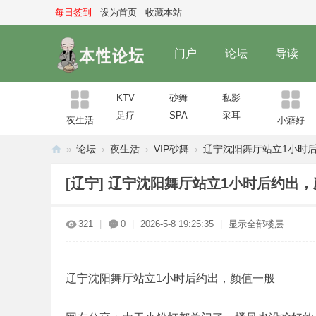
每日签到
设为首页
收藏本站
门户
论坛
导读
KTV
砂舞
私影
足疗
SPA
采耳
夜生活
小癖好
»
论坛
›
夜生活
›
VIP砂舞
›
辽宁沈阳舞厅站立1小时后约
本
[辽宁]
辽宁沈阳舞厅站立1小时后约出，
性
论
321
|
0
|
2026-5-8 19:25:35
|
显示全部楼层
坛
辽宁沈阳舞厅站立1小时后约出，颜值一般