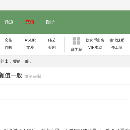
频道
充值
圈子
恋足
ASMR
绳艺
软妹币出售
赚软妹币
原味
文爱
短剧
VIP求助
领工资
赚零花
出，颜值一般 ...
颜值一般
[复制链接]