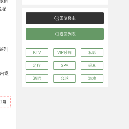
很御
说呢
回复楼主
返回列表
鉴别
KTV
VIP砂舞
私影
足疗
SPA
采耳
内返
酒吧
台球
游戏
主题