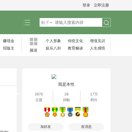
登录
立即注册
帖子
搜
赚现金
个人形象
传统文化
增涨见识‌
招版主
娱乐八卦
教育畅谈
人生感悟
频道
索
我是本性
2970
28
17万
主题
回帖
积分
加好友
发消息