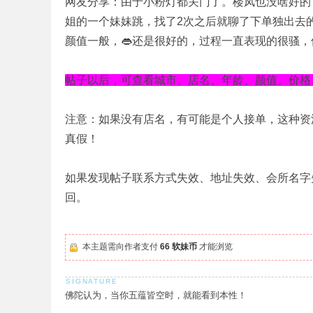
网友分享：由于小粉灯都关门了。楼凤也没啥好的
姐的一个妹妹跳，找了2次之后就聊了下单独出去
颜值一般，👄还是很好的，过程一直表现的很骚
帖子以后，可查看城市、店名、年龄、颜值、价格
注意：如果没有店名，有可能是个人接单，这种资
真假！
如果发现帖子联系方式失效、地址失效、会所名字
回。
本主题需向作者支付
66 软妹币
才能浏览
佛陀认为，当你五蕴皆空时，就能看到本性！