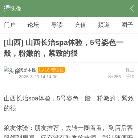
›
夜生活
›
SPA
›
内容
门户
论坛
导读
充值
频道
圈子
[山西] 山西长治spa体验，5号姿色一
般，粉嫩的，紧致的很
我是本性
楼主
Lv.18 管理员
2026-3-23 14:14:00
255
0
山西长治spa体验，5号姿色一般，粉嫩的，紧致
的很
狼友体验：朋友推荐，去转一圈看看。到店后客
服领到房间，问有没有熟悉的技师，我让随便安