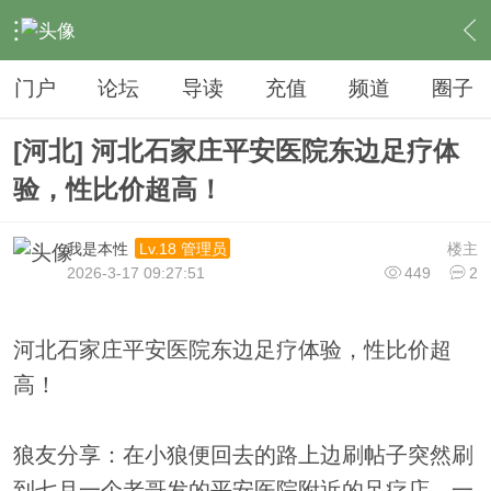
›
夜生活
›
足疗
›
内容
门户
论坛
导读
充值
频道
圈子
[河北] 河北石家庄平安医院东边足疗体
验，性比价超高！
我是本性
楼主
Lv.18 管理员
2026-3-17 09:27:51
449
2
河北石家庄平安医院东边足疗体验，性比价超
高！
狼友分享：在小狼便回去的路上边刷帖子突然刷
到七月一个老哥发的平安医院附近的足疗店，一