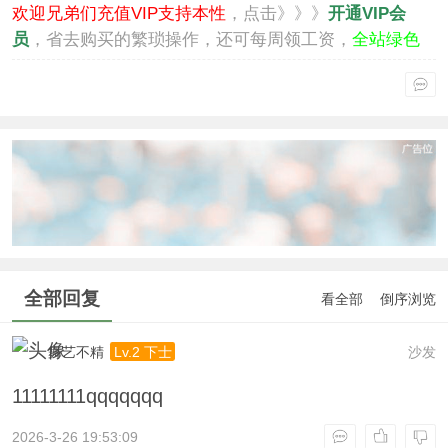
欢迎兄弟们充值VIP支持本性
，点击》》》
开通VIP会
员
，省去购买的繁琐操作，还可每周领工资，
全站绿色
通行
。
全部回复
看全部
倒序浏览
舞艺不精
沙发
Lv.2 下士
11111111qqqqqqq
2026-3-26 19:53:09