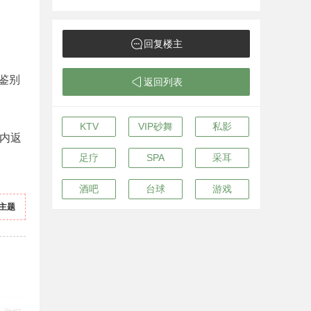
回复楼主
鉴别
返回列表
KTV
VIP砂舞
私影
内返
足疗
SPA
采耳
酒吧
台球
游戏
主题