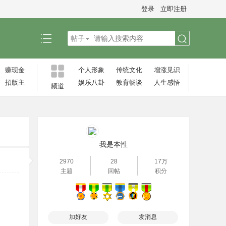
登录
立即注册
帖子
搜
赚现金
个人形象
传统文化
增涨见识‌
招版主
娱乐八卦
教育畅谈
人生感悟
频道
索
我是本性
2970
28
17万
主题
回帖
积分
加好友
发消息