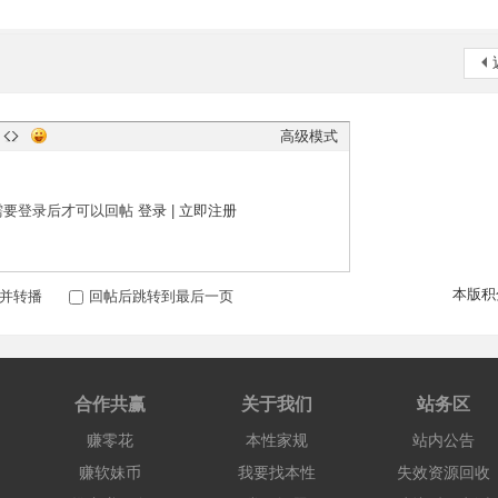
高级模式
需要登录后才可以回帖
登录
|
立即注册
本版积
并转播
回帖后跳转到最后一页
合作共赢
关于我们
站务区
赚零花
本性家规
站内公告
赚软妹币
我要找本性
失效资源回收