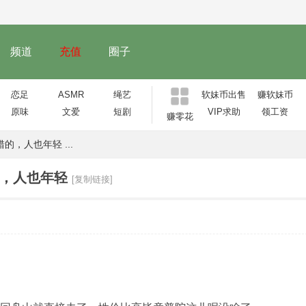
频道
充值
圈子
恋足
ASMR
绳艺
软妹币出售
赚软妹币
原味
文爱
短剧
VIP求助
领工资
赚零花
的，人也年轻 ...
的，人也年轻
[复制链接]