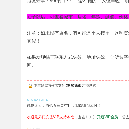
狼友分享：400打了个fj，蛮不错的，人也年轻
帖子以后，可查看城市、店名、年龄、颜值、价格
注意：如果没有店名，有可能是个人接单，这种资
真假！
如果发现帖子联系方式失效、地址失效、会所名字
回。
本主题需向作者支付
39 软妹币
才能浏览
佛陀认为，当你五蕴皆空时，就能看到本性！
欢迎兄弟们充值VIP支持本性
，点击》》》
开通VIP会员
，省