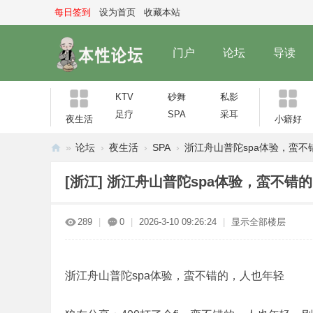
每日签到
设为首页
收藏本站
门户
论坛
导读
KTV
砂舞
私影
足疗
SPA
采耳
夜生活
小癖好
»
论坛
›
夜生活
›
SPA
›
浙江舟山普陀spa体验，蛮不错
本
[浙江]
浙江舟山普陀spa体验，蛮不错
性
论
289
|
0
|
2026-3-10 09:26:24
|
显示全部楼层
坛
浙江舟山普陀spa体验，蛮不错的，人也年轻