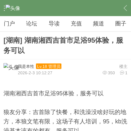
›
夜生活
›
足疗
›
内容
门户
论坛
导读
充值
频道
圈子
[湖南] 湖南湘西吉首市足浴95体验，服
务可以
我是本性
楼主
Lv.18 管理员
2026-2-3 10:12:27
350
1
湖南湘西吉首市足浴95体验，服务可以
狼友分享：吉首除了快餐，和洗澡没啥好玩的地
方，本狼文笔有限，这场子有人培训，95，kb洗
澡基本该有的都有，服务可以