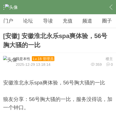
›
夜生活
›
SPA
›
内容
门户
论坛
导读
充值
频道
圈子
[安徽] 安徽淮北永乐spa爽体验，56号
胸大骚的一比
我是本性
楼主
Lv.18 管理员
2025-12-29 13:18:14
359
0
安徽淮北永乐spa爽体验，56号胸大骚的一比
狼友分享：56号胸大骚的一比，服务没得说，加
一个钟口。