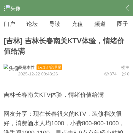
›
夜生活
›
KTV
›
内容
门户
论坛
导读
充值
频道
圈子
[吉林] 吉林长春南关KTV体验，情绪价
值给满
我是本性
楼主
Lv.18 管理员
2025-12-22 09:43:26
374
0
吉林长春南关KTV体验，情绪价值给满
网友分享：现在长春很火的KTV，装修档次很
好，消费酒水人均1000，小费800-900-1000，
洗手间1000-1100，早点去8-9点有年轻小姑娘，