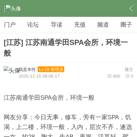
›
夜生活
›
SPA
›
内容
门户
论坛
导读
充值
频道
圈子
[江苏] 江苏南通学田SPA会所，环境一
般
我是本性
楼主
Lv.18 管理员
2025-12-15 08:06:17
400
0
江苏南通学田SPA会所，环境一般
网友分享：今日无事，修车，旁有一家SPA，饥
渴，上二楼，环境一般，入内，层次不齐，遂选
一女，约28，胸大，先AB，再抿，活甚好，驾