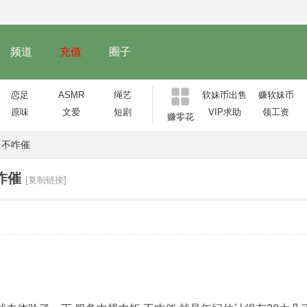
频道
充值
圈子
恋足
ASMR
绳艺
软妹币出售
赚软妹币
原味
文爱
短剧
VIP求助
领工资
赚零花
 不咋催
咋催
[复制链接]