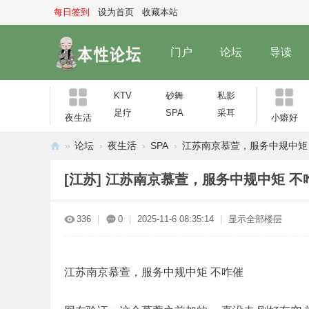
每日签到
设为首页
收藏本站
门户
论坛
导读
KTV
砂舞
私影
足疗
SPA
采耳
夜生活
小癖好
»
论坛
›
夜生活
›
SPA
›
江苏南京慕萱，服务中规中矩
本
[江苏]
江苏南京慕萱，服务中规中矩 不
性
论
336
|
0
|
2025-11-6 08:35:14
|
显示全部楼层
坛
江苏南京慕萱，服务中规中矩 不咋催