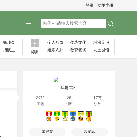
登录
立即注册
帖子
搜
赚现金
个人形象
传统文化
增涨见识‌
招版主
娱乐八卦
教育畅谈
人生感悟
频道
索
我是本性
2970
28
17万
主题
回帖
积分
加好友
发消息