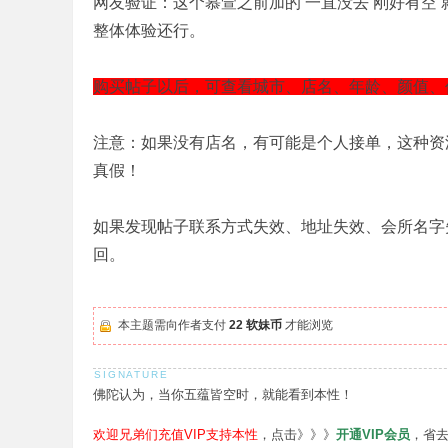
网友验证：这个慕萱之前加的 一直没去 刚好有空 
整体体验还行。
购买帖子以后，可查看城市、店名、年龄、颜值、
注意：如果没有店名，有可能是个人接单，这种资
真假！
如果发现帖子联系方式失效、地址失效、会所名字
回。
本主题需向作者支付
22 软妹币
才能浏览
佛陀认为，当你五蕴皆空时，就能看到本性！
欢迎兄弟们充值VIP支持本性
，点击》》》
开通VIP会员
，省