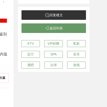
了，
回复楼主
下）
返回列表
鉴别
KTV
VIP砂舞
私影
内返
足疗
SPA
采耳
酒吧
台球
游戏
主题