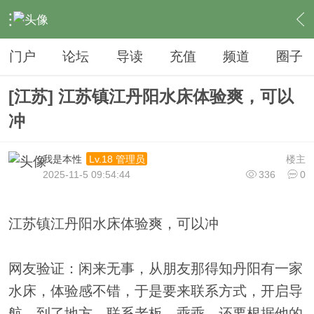
›
夜生活
›
SPA
›
内容
门户
论坛
导读
充值
频道
圈子
[江苏] 江苏镇江丹阳水床体验爽，可以
冲
我是本性
楼主
Lv.18 管理员
2025-11-5 09:54:44
336
0
江苏镇江丹阳水床体验爽，可以冲
网友验证：闲来无事，从朋友那得知丹阳有一家
水床，体验感不错，于是要来联系方式，开启导
航，到了地方，联系老板，乖乖，还要根据他的