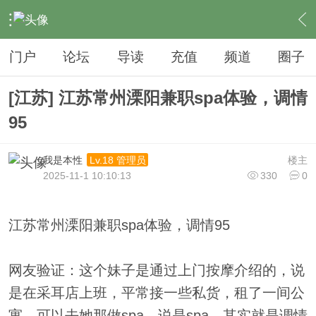
›
夜生活
›
SPA
›
内容
门户
论坛
导读
充值
频道
圈子
[江苏] 江苏常州溧阳兼职spa体验，调情
95
我是本性
楼主
Lv.18 管理员
2025-11-1 10:10:13
330
0
江苏常州溧阳兼职spa体验，调情95
网友验证：这个妹子是通过上门按摩介绍的，说
是在采耳店上班，平常接一些私货，租了一间公
寓，可以去她那做spa。说是spa，其实就是调情