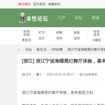
每日签到
设为首页
收藏本站
门户
论坛
导读
KTV
砂舞
私影
足疗
SPA
采耳
夜生活
小癖好
»
论坛
›
夜生活
›
VIP砂舞
›
浙江宁波海曙黑灯舞厅体验，
本
[浙江]
浙江宁波海曙黑灯舞厅体验，基
性
论
650
|
1
|
2025-10-22 16:08:27
|
显示全部楼层
坛
浙江宁波海曙黑灯舞厅体验，基本都是少妇