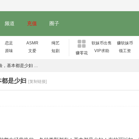
频道
充值
圈子
恋足
ASMR
绳艺
软妹币出售
赚软妹币
原味
文爱
短剧
VIP求助
领工资
赚零花
基本都是少妇 ...
本都是少妇
[复制链接]