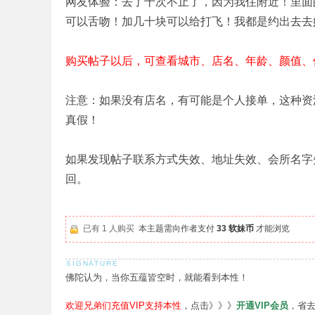
网友体验：去了十次不止了，因为我住附近！里面
可以舌吻！加几十块可以给打飞！我都是约出去去她家
购买帖子以后，可查看城市、店名、年龄、颜值、
注意：如果没有店名，有可能是个人接单，这种资
真假！
如果发现帖子联系方式失效、地址失效、会所名字
回。
已有 1 人购买
本主题需向作者支付
33 软妹币
才能浏览
佛陀认为，当你五蕴皆空时，就能看到本性！
欢迎兄弟们充值VIP支持本性
，点击》》》
开通VIP会员
，省