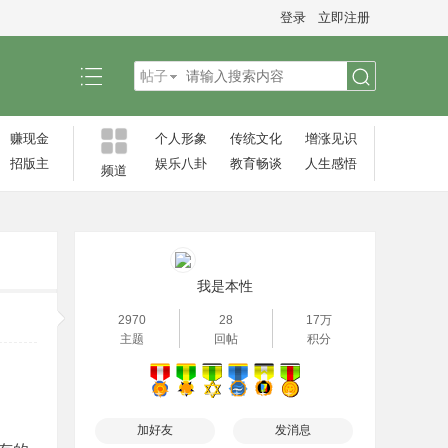
登录
立即注册
帖子
搜
赚现金
个人形象
传统文化
增涨见识‌
招版主
娱乐八卦
教育畅谈
人生感悟
频道
索
我是本性
2970
28
17万
主题
回帖
积分
加好友
发消息