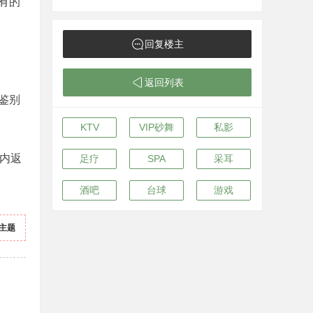
有的
回复楼主
返回列表
鉴别
KTV
VIP砂舞
私影
内返
足疗
SPA
采耳
酒吧
台球
游戏
主题