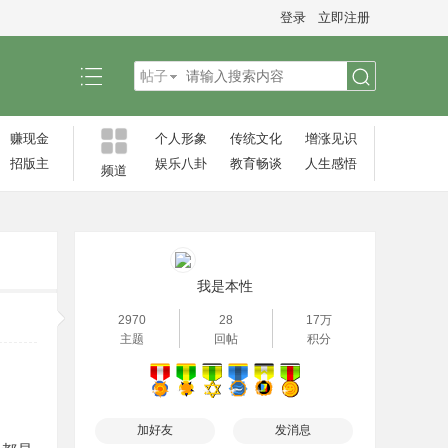
登录
立即注册
帖子
搜
赚现金
个人形象
传统文化
增涨见识‌
招版主
娱乐八卦
教育畅谈
人生感悟
频道
索
我是本性
2970
28
17万
主题
回帖
积分
加好友
发消息