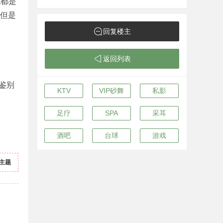
说都是
觉但是
回复楼主
返回列表
鉴别
KTV
VIP砂舞
私影
足疗
SPA
采耳
酒吧
台球
游戏
主题