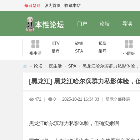
每日签到
设为首页
收藏本站
门户
论坛
导读
KTV
砂舞
私影
足疗
SPA
采耳
夜生活
小癖好
»
论坛
›
夜生活
›
SPA
›
黑龙江哈尔滨群力私影体验，但确
本
[黑龙江]
黑龙江哈尔滨群力私影体验，
性
论
472
|
0
|
2025-10-21 16:34:03
|
显示全部楼层
坛
黑龙江哈尔滨群力私影体验，但确实嫩啊