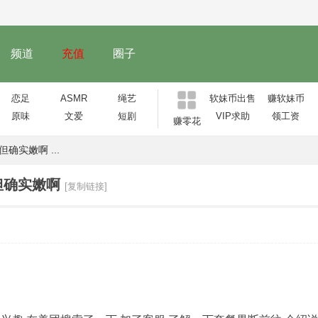
频道
充值
圈子
恋足
ASMR
绳艺
软妹币出售
赚软妹币
原味
文爱
短剧
VIP求助
领工资
赚零花
实嫩啊 ...
但确实嫩啊
[复制链接]