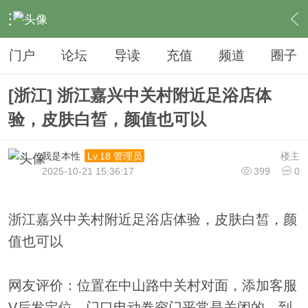
›
夜生活
›
足疗
›
内容
门户
论坛
导读
充值
频道
圈子
[浙江] 浙江嘉兴中关村附近足浴店体
验，皮肤白皙，颜值也可以
我是本性
楼主
Lv.18 管理员
2025-10-21 15:36:17
399
0
浙江嘉兴中关村附近足浴店体验，皮肤白皙，颜
值也可以
网友评价：位置在中山路中关村对面，添加客服
V后发定位，门口电动卷帘门平常是关闭的，到