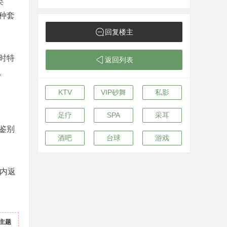
类
种套
回复楼主
时特
返回列表
。
KTV
VIP砂舞
私影
足疗
SPA
采耳
鉴别
酒吧
台球
游戏
内返
主题