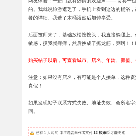
网友体验：一进门就有热情的欢迎声——“贵宾一
的。我就说旅游逛乏了，手机上看到这边的桶浴，
餐的详细。我选了木桶浴然后加钟享受。
后面技师来了，基础放松按按头，我直接躺腿上。
敏感，摸我就痒痒，然后换成了抓龙筋，爽啊！！
购买帖子以后，可查看城市、店名、年龄、颜值、
注意：如果没有店名，有可能是个人接单，这种资
真假！
如果发现帖子联系方式失效、地址失效、会所名字
回。
已有 1 人购买
本主题需向作者支付
12 软妹币
才能浏览