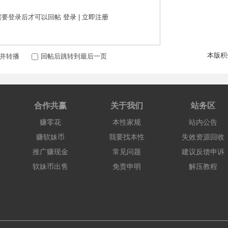
需要登录后才可以回帖
登录
|
立即注册
本版积
并转播
回帖后跳转到最后一页
合作共赢
关于我们
站务区
赚零花
本性家规
站内公告
赚软妹币
我要找本性
失效资源回收
推广赚现金
常见问题
建议反馈申诉
软妹币出售
免责申明
解压教程