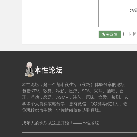
您
回帖
发表回复
本性论坛，是一个都市夜生活（夜场）体验分享的论坛，
包括KTV、砂舞、私影、足疗、SPA、采耳、酒吧、台
球、游戏，恋足、ASMR，绳艺、原味、文爱、短剧、玄
学等个人真实攻略分享，更有微信、QQ群等你加入，教
你玩转都市生活，让你情绪价值达到顶峰。
成年人的快乐从这里开始！——本性论坛