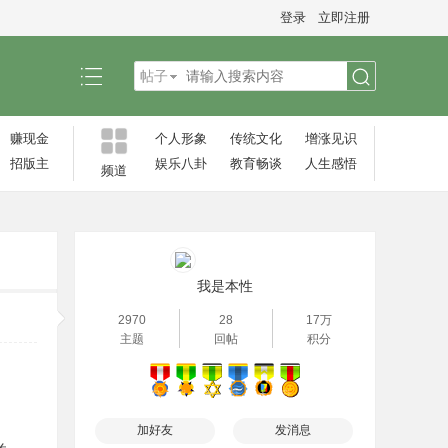
登录
立即注册
帖子
搜
赚现金
个人形象
传统文化
增涨见识‌
招版主
娱乐八卦
教育畅谈
人生感悟
频道
索
我是本性
2970
28
17万
主题
回帖
积分
加好友
发消息