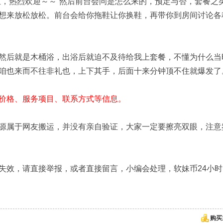
位，热烈欢迎～～”然后前台会问是怎么来的，预定与否，套餐之
想来放松放松。前台会给你拖鞋让你换鞋，再带你到房间讨论各
然后就是木桶浴，出浴后就迫不及待给我上套餐，不懂为什么当
咱也来而不往非礼也，上下其手，后面十来分钟顶不住就爆发了
价格、服务项目、联系方式等信息。
源属于网友搬运，并没有亲自验证，大家一定要擦亮双眼，注意
失效，请直接举报，或者直接留言，小编会处理，软妹币24小时
购买