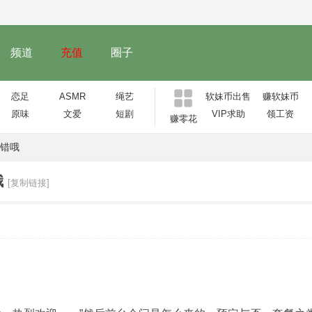
频道
充值
圈子
恋足
ASMR
绳艺
软妹币出售
赚软妹币
原味
文爱
短剧
VIP求助
领工资
赚零花
错哦
哦
[复制链接]