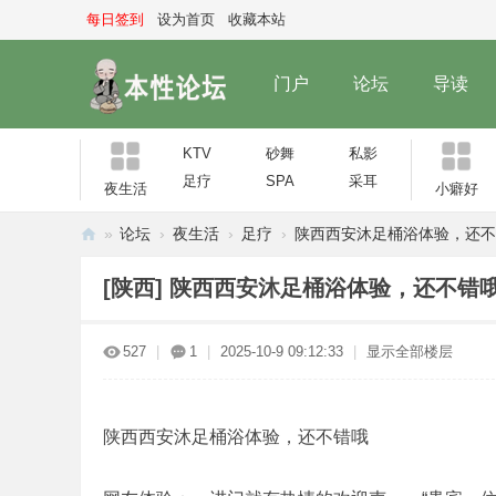
每日签到
设为首页
收藏本站
门户
论坛
导读
KTV
砂舞
私影
足疗
SPA
采耳
夜生活
小癖好
»
论坛
›
夜生活
›
足疗
›
陕西西安沐足桶浴体验，还不
本
[陕西]
陕西西安沐足桶浴体验，还不错
性
论
527
|
1
|
2025-10-9 09:12:33
|
显示全部楼层
坛
陕西西安沐足桶浴体验，还不错哦