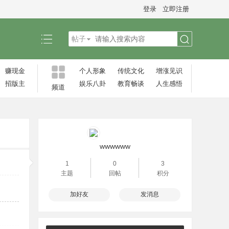
登录
立即注册
帖子
搜
赚现金
个人形象
传统文化
增涨见识‌
招版主
娱乐八卦
教育畅谈
人生感悟
频道
索
wwwwww
1
0
3
主题
回帖
积分
加好友
发消息