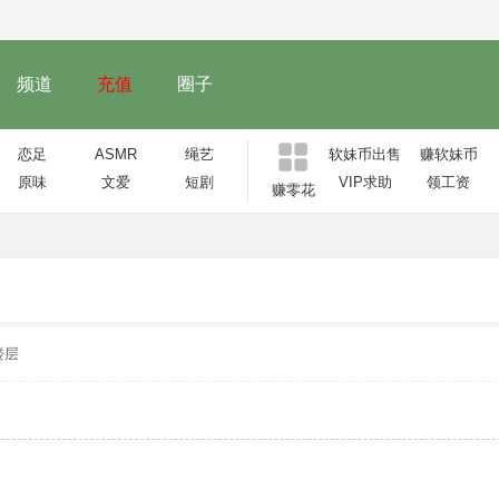
频道
充值
圈子
恋足
ASMR
绳艺
软妹币出售
赚软妹币
原味
文爱
短剧
VIP求助
领工资
赚零花
楼层