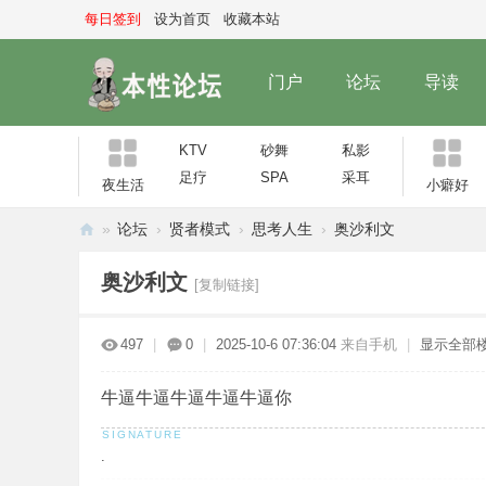
每日签到
设为首页
收藏本站
门户
论坛
导读
KTV
砂舞
私影
足疗
SPA
采耳
夜生活
小癖好
»
论坛
›
贤者模式
›
思考人生
›
奥沙利文
本
奥沙利文
[复制链接]
性
论
497
|
0
|
2025-10-6 07:36:04
来自手机
|
显示全部
坛
牛逼牛逼牛逼牛逼牛逼你
.