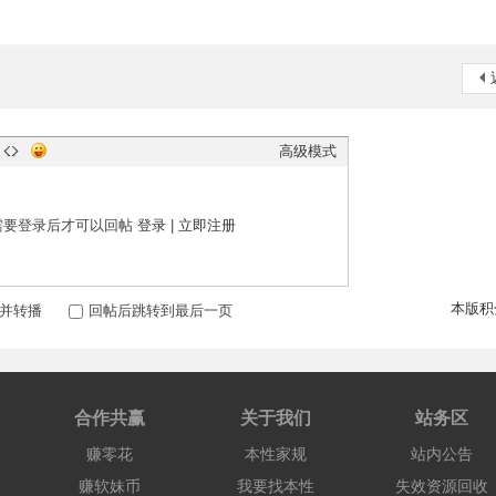
高级模式
需要登录后才可以回帖
登录
|
立即注册
本版积
并转播
回帖后跳转到最后一页
合作共赢
关于我们
站务区
赚零花
本性家规
站内公告
赚软妹币
我要找本性
失效资源回收