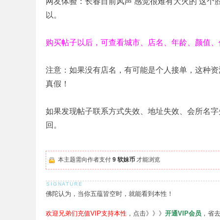
网友体验：长春目前风声 感觉很难有大火的 这个
以。
购买帖子以后，可查看城市、店名、年龄、颜值、
注意：如果没有店名，有可能是个人接单，这种资
真假！
如果发现帖子联系方式失效、地址失效、会所名字
回。
本主题需向作者支付
9 软妹币
才能浏览
佛陀认为，当你五蕴皆空时，就能看到本性！
欢迎兄弟们充值VIP支持本性
，点击》》》
开通VIP会员
，省