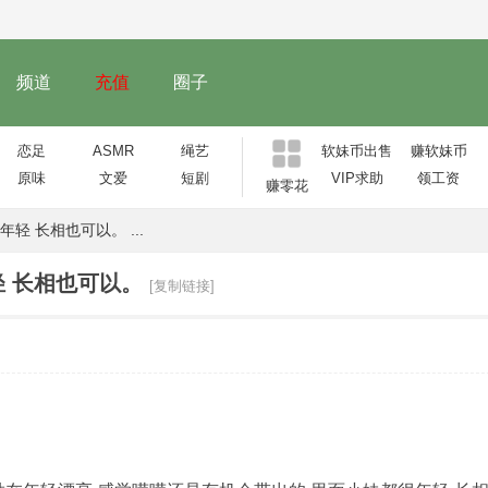
频道
充值
圈子
恋足
ASMR
绳艺
软妹币出售
赚软妹币
原味
文爱
短剧
VIP求助
领工资
赚零花
 长相也可以。 ...
 长相也可以。
[复制链接]