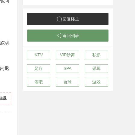
相也可
回复楼主
返回列表
鉴别
KTV
VIP砂舞
私影
内返
足疗
SPA
采耳
酒吧
台球
游戏
主题