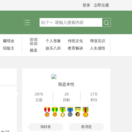
登录
立即注册
帖子
搜
赚现金
个人形象
传统文化
增涨见识‌
招版主
娱乐八卦
教育畅谈
人生感悟
频道
索
我是本性
2970
28
17万
主题
回帖
积分
加好友
发消息