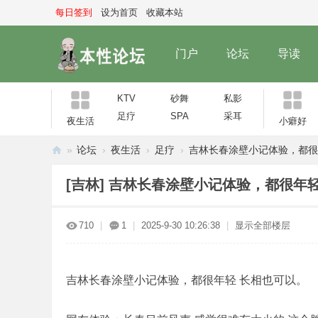
每日签到
设为首页
收藏本站
门户
论坛
导读
KTV
砂舞
私影
足疗
SPA
采耳
夜生活
小癖好
»
论坛
›
夜生活
›
足疗
›
吉林长春涂壁小记体验，都很年轻
本
[吉林]
吉林长春涂壁小记体验，都很年轻
性
论
710
|
1
|
2025-9-30 10:26:38
|
显示全部楼层
坛
吉林长春涂壁小记体验，都很年轻 长相也可以。