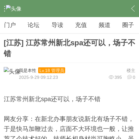
›
夜生活
›
SPA
›
内容
门户
论坛
导读
充值
频道
圈子
[江苏] 江苏常州新北spa还可以，场子不
错
我是本性
楼主
Lv.18 管理员
2025-9-29 09:12:23
395
0
江苏常州新北spa还可以，场子不错
网友分享：在新北办事朋友说新北有场子不错，
于是快马加鞭过去，店面不大环境也一般，让推
荐了个技术好的，技师长相身材尚可胸略小，虽