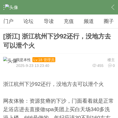
›
夜生活
›
足疗
›
内容
门户
论坛
导读
充值
频道
圈子
[浙江] 浙江杭州下沙92还行，没地方去
可以泄个火
我是本性
楼主
Lv.18 管理员
2025-9-23 13:23:40
455
0
浙江杭州下沙92还行，没地方去可以泄个火
网友体验：资源贫瘠的下沙，门面看着就是正常
足浴店进去直接做spa美团上买白天场340多洗
澡上楼，666号做的，年纪应该30不到160左右