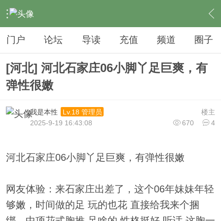
›
夜生活
›
足疗
›
内容
门户
论坛
导读
充值
频道
圈子
[河北] 河北石家庄06小脚丫足巨爽，有
弹性很嫩
我是本性
楼主
Lv.18 管理员
2025-9-19 16:43:08
670
4
河北石家庄06小脚丫足巨爽，有弹性很嫩
网友体验：来石家庄出差了，这个06年妹妹年轻
够嫩，时间做的足 玩的也花 直接给我来个捆
绑，中项花式胸推 足啥的 性格挺好 听话 这胸一