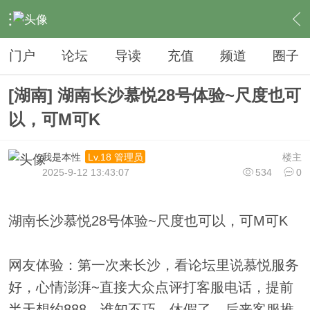
›
夜生活
›
SPA
›
内容
门户
论坛
导读
充值
频道
圈子
[湖南] 湖南长沙慕悦28号体验~尺度也可
以，可M可K
我是本性
楼主
Lv.18 管理员
2025-9-12 13:43:07
534
0
湖南长沙慕悦28号体验~尺度也可以，可M可K
网友体验：第一次来长沙，看论坛里说慕悦服务
好，心情澎湃~直接大众点评打客服电话，提前
半天想约888，谁知不巧，休假了。后来客服推