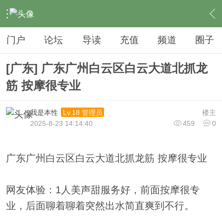
›
夜生活
›
SPA
›
内容
门户
论坛
导读
充值
频道
圈子
[广东] 广东广州白云区白云大道北抓龙
筋 按摩很专业
我是本性
楼主
Lv.18 管理员
2025-8-23 14:14:40
459
0
广东广州白云区白云大道北抓龙筋 按摩很专业
网友体验：1人美声甜服务好，前面按摩很专
业，后面聊着聊着突然出水简直爽到不行。