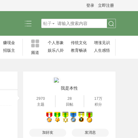
登录
立即注册
帖子
搜
赚现金
个人形象
传统文化
增涨见识‌
招版主
娱乐八卦
教育畅谈
人生感悟
频道
索
我是本性
2970
28
17万
主题
回帖
积分
加好友
发消息