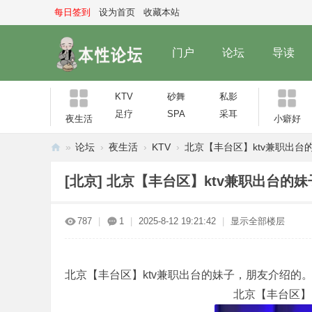
每日签到
设为首页
收藏本站
门户
论坛
导读
KTV
砂舞
私影
足疗
SPA
采耳
夜生活
小癖好
»
论坛
›
夜生活
›
KTV
›
北京【丰台区】ktv兼职出台的
本
[北京]
北京【丰台区】ktv兼职出台的
性
论
787
|
1
|
2025-8-12 19:21:42
|
显示全部楼层
坛
北京【丰台区】ktv兼职出台的妹子，朋友介绍的
北京【丰台区】