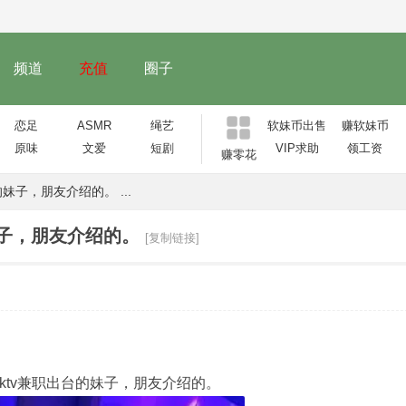
频道
充值
圈子
恋足
ASMR
绳艺
软妹币出售
赚软妹币
原味
文爱
短剧
VIP求助
领工资
赚零花
妹子，朋友介绍的。 ...
妹子，朋友介绍的。
[复制链接]
。
ktv兼职出台的妹子，朋友介绍的。