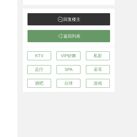
回复楼主
返回列表
KTV
VIP砂舞
私影
足疗
SPA
采耳
酒吧
台球
游戏