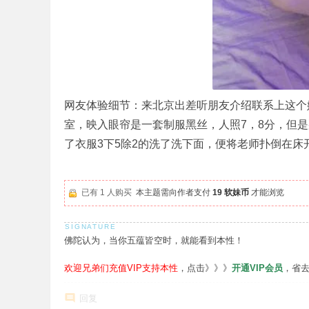
网友体验细节：来北京出差听朋友介绍联系上这个
室，映入眼帘是一套制服黑丝，人照7，8分，但
了衣服3下5除2的洗了洗下面，便将老师扑倒在床
已有 1 人购买
本主题需向作者支付
19 软妹币
才能浏览
佛陀认为，当你五蕴皆空时，就能看到本性！
欢迎兄弟们充值VIP支持本性
，点击》》》
开通VIP会员
，省
回复