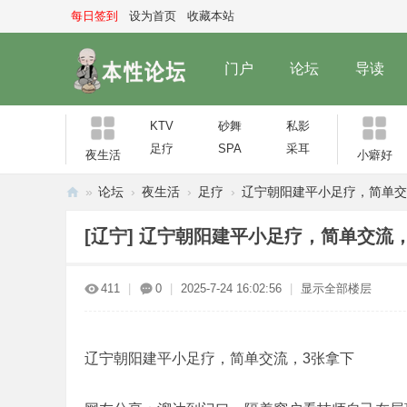
每日签到
设为首页
收藏本站
门户
论坛
导读
KTV
砂舞
私影
足疗
SPA
采耳
夜生活
小癖好
»
论坛
›
夜生活
›
足疗
›
辽宁朝阳建平小足疗，简单交流，
本
[辽宁]
辽宁朝阳建平小足疗，简单交流，
性
论
411
|
0
|
2025-7-24 16:02:56
|
显示全部楼层
坛
辽宁朝阳建平小足疗，简单交流，3张拿下