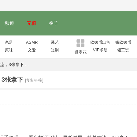
频道
充值
圈子
恋足
ASMR
绳艺
软妹币出售
赚软妹币
原味
文爱
短剧
VIP求助
领工资
赚零花
3张拿下 ...
3张拿下
[复制链接]