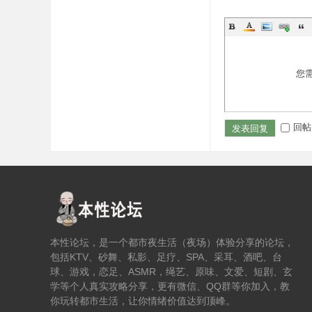
您
回帖
发表回复
本性论坛，是一个都市夜生活（夜场）体验分享的论坛，
包括KTV、砂舞、私影、足疗、SPA、采耳、酒吧、台
球、游戏，恋足、ASMR，绳艺、原味、文爱、短剧、玄
学等个人真实攻略分享，更有微信、QQ群等你加入，教
你玩转都市生活，让你情绪价值达到顶峰。