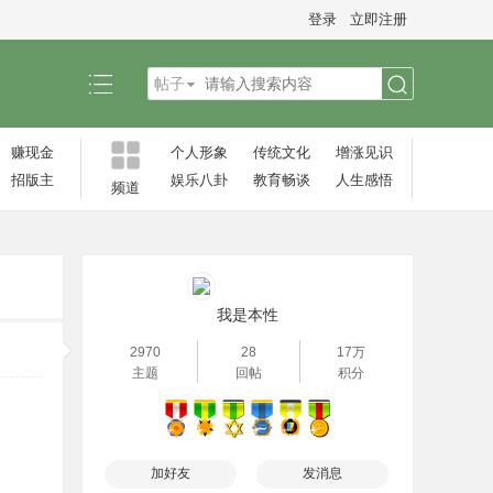
登录
立即注册
帖子
搜
赚现金
个人形象
传统文化
增涨见识‌
招版主
娱乐八卦
教育畅谈
人生感悟
频道
索
我是本性
2970
28
17万
主题
回帖
积分
加好友
发消息