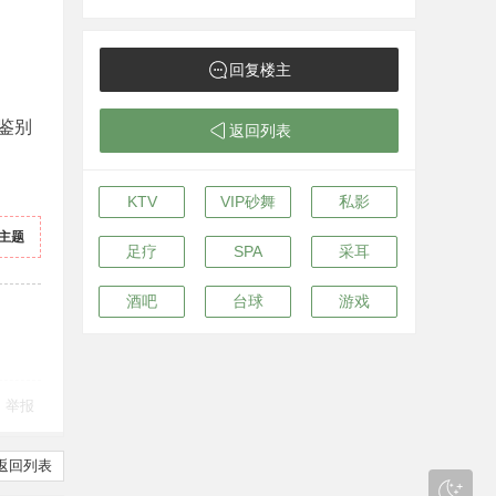
回复楼主
鉴别
返回列表
KTV
VIP砂舞
私影
主题
足疗
SPA
采耳
酒吧
台球
游戏
举报
返回列表