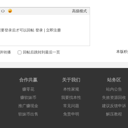
高级模式
需要登录后才可以回帖
登录
|
立即注册
本版积
并转播
回帖后跳转到最后一页
合作共赢
关于我们
站务区
赚零花
本性家规
站内公告
赚软妹币
我要找本性
失效资源回收
推广赚现金
常见问题
建议反馈申诉
软妹币出售
免责申明
解压教程