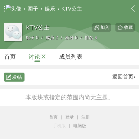
›
圈子
›
娱乐
›
KTV公主
KTV公主
收藏
加入
帖子 0
/
成员 2
/
积分 0
/
排名 4
首页
讨论区
成员列表
返回首页›
发帖
本版块或指定的范围内尚无主题。
首页
|
登录
|
注册
手机版
|
电脑版